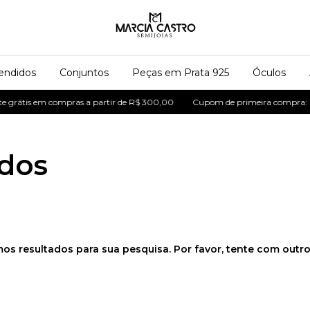
endidos
Conjuntos
Peças em Prata 925
Óculos
 grátis em compras a partir de R$ 300,00
Cupom de primeira compra: P
dos
os resultados para sua pesquisa. Por favor, tente com outros 