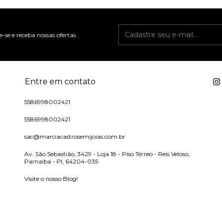
-se e receba nossas ofertas.
Entre em contato
5586998002421
5586998002421
sac@marciacastrosemijoias.com.br
Av. São Sebastião, 3429 - Loja 18 - Piso Térreo - Reis Veloso,
Parnaíba - PI, 64204-035
Visite o nosso Blog!