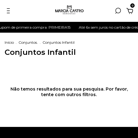
0
pom de primeira compra: PRIMEIRA15
Até 6x sem juros no cartão de créd
Início
.
Conjuntos.
.
Conjuntos Infantil
Conjuntos Infantil
Não temos resultados para sua pesquisa. Por favor,
tente com outros filtros.