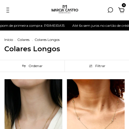
0
m de primeira compra: PRIMEIRA15
Até 6x sem juros no cartão de crédit
Início
.
Colares.
.
Colares Longos
Colares Longos
Ordenar
Filtrar