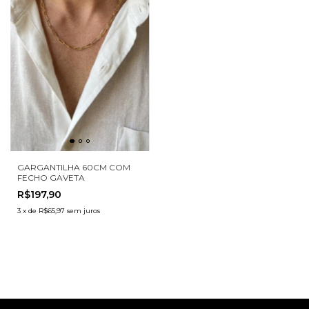
GARGANTILHA 60CM COM
FECHO GAVETA
R$197,90
3
x
de
R$65,97
sem juros