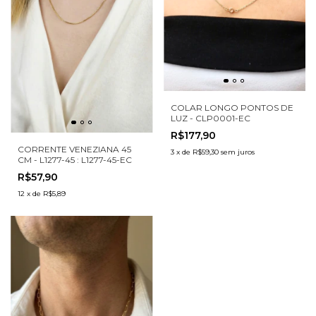
COLAR LONGO PONTOS DE
LUZ - CLP0001-EC
R$177,90
CORRENTE VENEZIANA 45
3
x
de
R$59,30
sem juros
CM - L1277-45 : L1277-45-EC
R$57,90
12
x
de
R$5,89